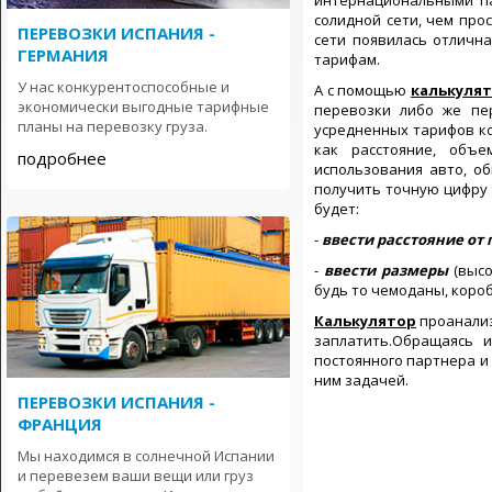
интернациональными п
солидной сети, чем про
ПЕРЕВОЗКИ ИСПАНИЯ -
сети появилась отличн
ГЕРМАНИЯ
тарифам.
У нас конкурентоспособные и
А с помощью
калькулят
экономически выгодные тарифные
перевозки либо же п
планы на перевозку груза.
усредненных тарифов ко
как расстояние, объе
подробнее
использования авто, о
получить точную цифру 
будет:
-
ввести расстояние от 
-
ввести размеры
(высо
будь то чемоданы, короб
Калькулятор
проанализ
заплатить.Обращаясь 
постоянного партнера и
ним задачей.
ПЕРЕВОЗКИ ИСПАНИЯ -
ФРАНЦИЯ
Мы находимся в солнечной Испании
и перевезем ваши вещи или груз