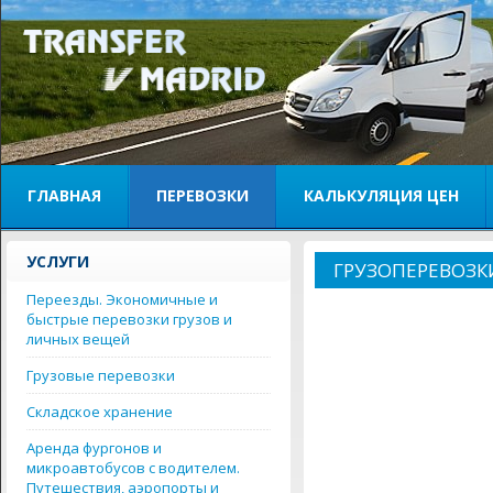
ГЛАВНАЯ
ПЕРЕВОЗКИ
КАЛЬКУЛЯЦИЯ ЦЕН
УСЛУГИ
ГРУЗОПЕРЕВОЗКИ
Переезды. Экономичные и
быстрые перевозки грузов и
личных вещей
Грузовые перевозки
Складское хранение
Аренда фургонов и
микроавтобусов с водителем.
Путешествия, аэропорты и