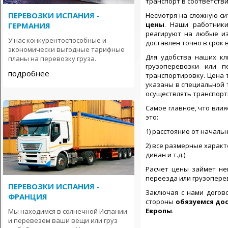
транспорт в соответстви
ПЕРЕВОЗКИ ИСПАНИЯ -
Несмотря на сложную с
цены
. Наши работники
ГЕРМАНИЯ
реагируют на любые из
У нас конкурентоспособные и
доставлен точно в срок 
экономически выгодные тарифные
Для удобства наших кл
планы на перевозку груза.
грузоперевозки или п
подробнее
транспортировку. Цена 
указаны в специальной т
осуществлять транспорти
Самое главное, что влия
это:
1) расстояние от началь
2) все размерные характ
диван и т.д.).
Расчет цены займет н
переезда или грузопере
ПЕРЕВОЗКИ ИСПАНИЯ -
Заключая с нами догов
ФРАНЦИЯ
стороны
обязуемся дос
Европы
.
Мы находимся в солнечной Испании
и перевезем ваши вещи или груз