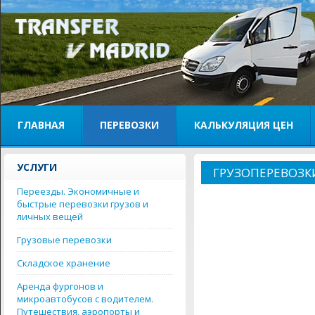
ГЛАВНАЯ
ПЕРЕВОЗКИ
КАЛЬКУЛЯЦИЯ ЦЕН
УСЛУГИ
ГРУЗОПЕРЕВОЗК
Переезды. Экономичные и
быстрые перевозки грузов и
личных вещей
Грузовые перевозки
Складское хранение
Аренда фургонов и
микроавтобусов с водителем.
Путешествия, аэропорты и