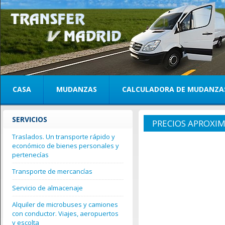
CASA
MUDANZAS
CALCULADORA DE MUDANZA
SERVICIOS
PRECIOS APROXI
Traslados. Un transporte rápido y
económico de bienes personales y
pertenecías
Transporte de mercancías
Servicio de almacenaje
Alquiler de microbuses y camiones
con conductor. Viajes, aeropuertos
y escolta